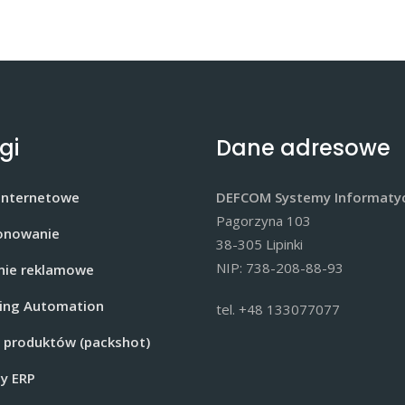
gi
Dane adresowe
 internetowe
DEFCOM Systemy Informaty
Pagorzyna 103
onowanie
38-305 Lipinki
NIP: 738-208-88-93
ie reklamowe
ing Automation
tel. +48 133077077
a produktów (packshot)
y ERP